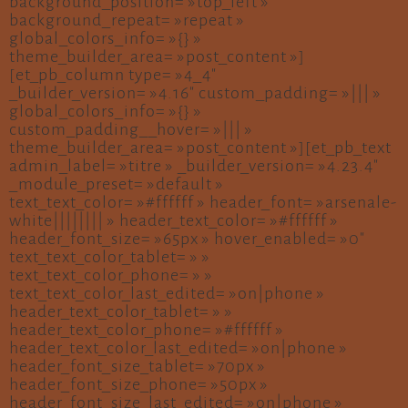
background_position= »top_left »
background_repeat= »repeat »
global_colors_info= »{} »
theme_builder_area= »post_content »]
[et_pb_column type= »4_4″
_builder_version= »4.16″ custom_padding= »||| »
global_colors_info= »{} »
custom_padding__hover= »||| »
theme_builder_area= »post_content »][et_pb_text
admin_label= »titre » _builder_version= »4.23.4″
_module_preset= »default »
text_text_color= »#ffffff » header_font= »arsenale-
white|||||||| » header_text_color= »#ffffff »
header_font_size= »65px » hover_enabled= »0″
text_text_color_tablet= » »
text_text_color_phone= » »
text_text_color_last_edited= »on|phone »
header_text_color_tablet= » »
header_text_color_phone= »#ffffff »
header_text_color_last_edited= »on|phone »
header_font_size_tablet= »70px »
header_font_size_phone= »50px »
header_font_size_last_edited= »on|phone »