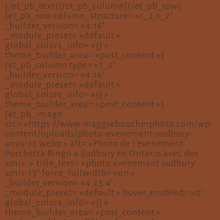
[/et_pb_text][/et_pb_column][/et_pb_row]
[et_pb_row column_structure= »1_2,1_2″
_builder_version= »4.16″
_module_preset= »default »
global_colors_info= »{} »
theme_builder_area= »post_content »]
[et_pb_column type= »1_2″
_builder_version= »4.16″
_module_preset= »default »
global_colors_info= »{} »
theme_builder_area= »post_content »]
[et_pb_image
src= »https://www.maggieboucherphoto.com/wp-
content/uploads/photo-evenement-sudbury-
amis-13.webp » alt= »Photo de l’evenement
Porchetta Bingo a Sudbury en Ontario avec des
amis. » title_text= »photo evenement sudbury
amis-13″ force_fullwidth= »on »
_builder_version= »4.23.4″
_module_preset= »default » hover_enabled= »0″
global_colors_info= »{} »
theme_builder_area= »post_content »