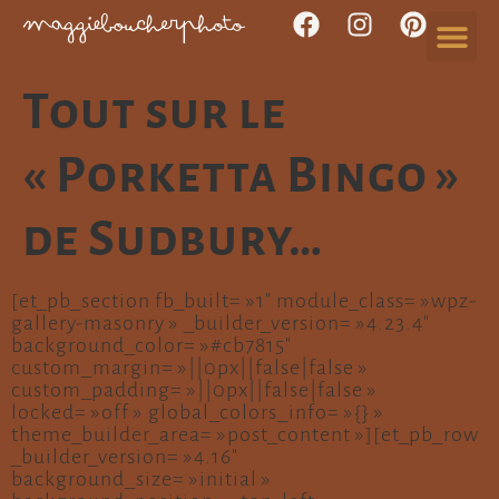
Tout sur le
« Porketta Bingo »
de Sudbury…
[et_pb_section fb_built= »1″ module_class= »wpz-
gallery-masonry » _builder_version= »4.23.4″
background_color= »#cb7815″
custom_margin= »||0px||false|false »
custom_padding= »||0px||false|false »
locked= »off » global_colors_info= »{} »
theme_builder_area= »post_content »][et_pb_row
_builder_version= »4.16″
background_size= »initial »